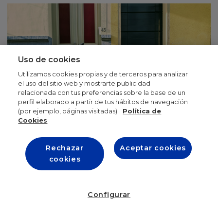
Uso de cookies
Utilizamos cookies propias y de terceros para analizar
el uso del sitio web y mostrarte publicidad
relacionada con tus preferencias sobre la base de un
perfil elaborado a partir de tus hábitos de navegación
(por ejemplo, páginas visitadas).
Política de
Cookies
Rechazar
Aceptar cookies
3º PRESENTACIÓN REVISTA ECONOMISTAS Nº 169
cookies
28 SEPTIEMBRE 2020
Conferencia virtual con la intervención especial de José Ballesta,
Alcalde de Murcia en el capítulo monográfico de la revista
Configurar
Economistas: "La nueva movilidad en las ciudades"
SABER MÁS