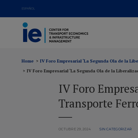
ESPAÑOL
Jornadas abiertas para debatir y difundir los conocimientos y
resultados más relevantes del sector del transporte e
infraestructuras.
Home
IV Foro Empresarial ‘La Segunda Ola de la Libe
IV Foro Empresarial ‘La Segunda Ola de la Liberaliza
IV Foro Empresar
Transporte Ferro
OCTUBRE 29, 2024
SIN CATEGORIZAR