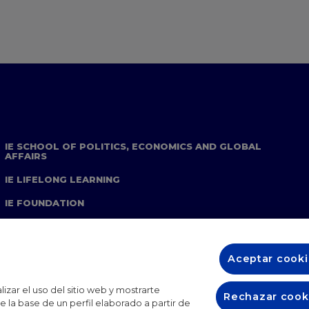
IE SCHOOL OF POLITICS, ECONOMICS AND GLOBAL
AFFAIRS
IE LIFELONG LEARNING
IE FOUNDATION
IE EDU
Aceptar cooki
izar el uso del sitio web y mostrarte
Rechazar cook
 la base de un perfil elaborado a partir de