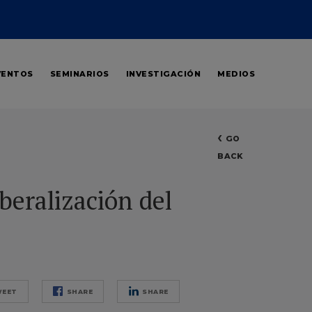
Sesiones reducidas de debate y de intercambio de conocimientos
VENTOS
SEMINARIOS
INVESTIGACIÓN
MEDIOS
con los miembros del centro y personalidades destacadas del
mundo de la movilidad y las infraestructuras.
GO
BACK
beralización del
EET
SHARE
SHARE