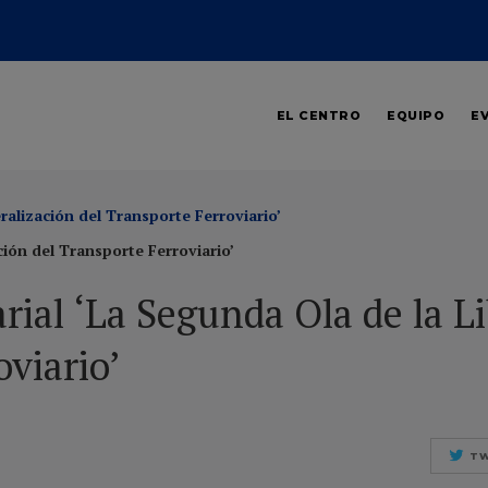
Sesiones reducidas para entablar conversaciones y reflexiones
EL CENTRO
EQUIPO
E
internas con los principales actores de la industria.
ralización del Transporte Ferroviario’
ción del Transporte Ferroviario’
ial ‘La Segunda Ola de la Li
viario’
TW