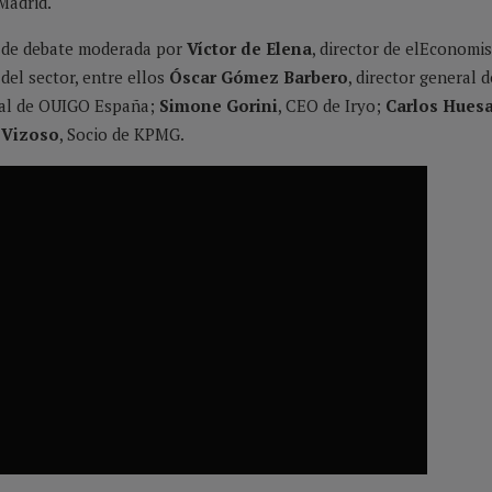
Madrid.
a de debate moderada por
Víctor de Elena
, director de elEconomi
del sector, entre ellos
Óscar Gómez Barbero
, director general
eral de OUIGO España;
Simone Gorini
, CEO de Iryo;
Carlos Hues
 Vizoso
, Socio de KPMG.