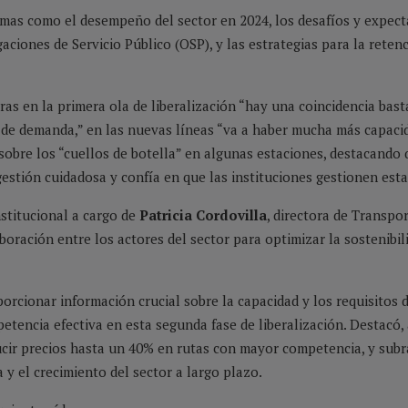
emas como el desempeño del sector en 2024, los desafíos y expect
igaciones de Servicio Público (OSP), y las estrategias para la reten
s en la primera ola de liberalización “hay una coincidencia bast
es de demanda,” en las nuevas líneas “va a haber mucha más capaci
obre los “cuellos de botella” en algunas estaciones, destacando q
 gestión cuidadosa y confía en que las instituciones gestionen est
stitucional a cargo de
Patricia Cordovilla
, directora de Transpo
boración entre los actores del sector para optimizar la sostenibil
porcionar información crucial sobre la capacidad y los requisitos
encia efectiva en esta segunda fase de liberalización. Destacó, 
ducir precios hasta un 40% en rutas con mayor competencia, y subr
a y el crecimiento del sector a largo plazo.