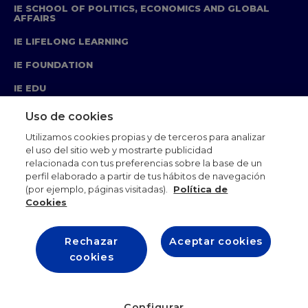
IE SCHOOL OF POLITICS, ECONOMICS AND GLOBAL
AFFAIRS
IE LIFELONG LEARNING
IE FOUNDATION
IE EDU
Uso de cookies
Utilizamos cookies propias y de terceros para analizar
el uso del sitio web y mostrarte publicidad
Legal Notice
Privacy Policy
Cookie Policy
relacionada con tus preferencias sobre la base de un
Ethics Code
Academics Standards
perfil elaborado a partir de tus hábitos de navegación
Corporate Relations
IE Store
Sitemap
Contact
(por ejemplo, páginas visitadas).
Política de
Cookies
Rechazar
Aceptar cookies
cookies
Configurar